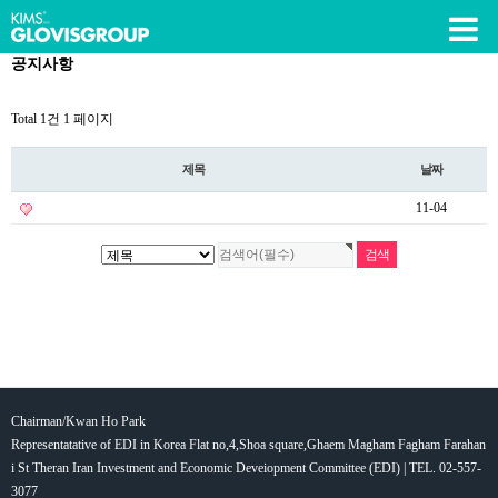
공지사항
Total 1건
1 페이지
제목
날짜
11-04
Chairman/Kwan Ho Park
Representatative of EDI in Korea Flat no,4,Shoa square,Ghaem Magham Fagham Farahan
i St Theran Iran Investment and Economic Deveiopment Committee (EDI) | TEL. 02-557-
3077