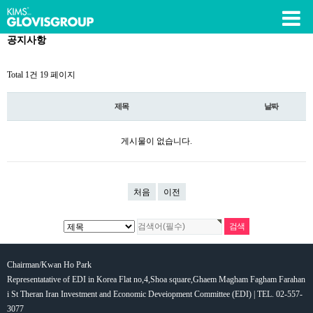
공지사항
Total 1건
19 페이지
제목
날짜
게시물이 없습니다.
처음
이전
Chairman/Kwan Ho Park
Representatative of EDI in Korea Flat no,4,Shoa square,Ghaem Magham Fagham Farahan
i St Theran Iran Investment and Economic Deveiopment Committee (EDI) | TEL. 02-557-
3077