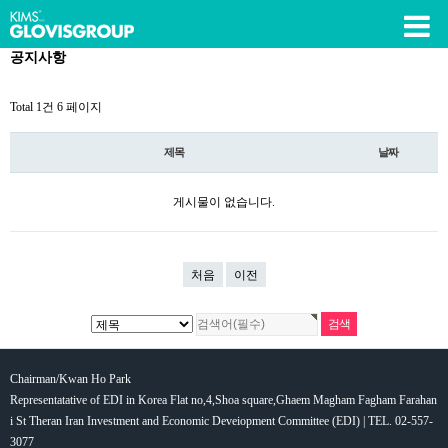
공지사항
Total 1건
6 페이지
제목
날짜
게시물이 없습니다.
처음
이전
Chairman/Kwan Ho Park
Representatative of EDI in Korea Flat no,4,Shoa square,Ghaem Magham Fagham Farahan
i St Theran Iran Investment and Economic Deveiopment Committee (EDI) | TEL. 02-557-
3077